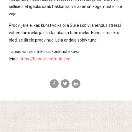
sellised, et igaüks saab hakkama, varasemat kogemust ei ole
vaja.
Proovi järele, kas kunst võiks olla Sulle sobiv lahendus stressi
vähendamiseks ja ellu tasakaalu toomiseks. Enne ei tea, kui
oled ise järele proovinud. Leia endale sobiv tund.
Täpsema meistriklassi koolituste kava
leiad:
https://hopeart.ee/uritused
.