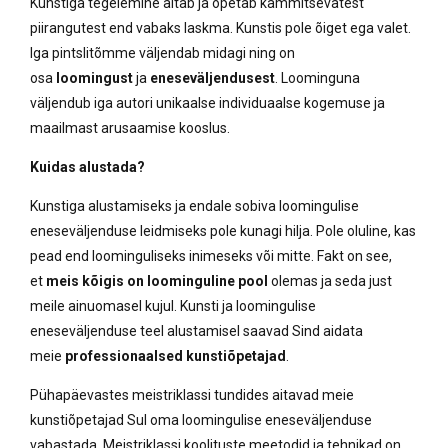
Kunstiga tegelemine aitab ja õpetab kammitsevatest
piirangutest end vabaks laskma. Kunstis pole õiget ega valet.
Iga pintslitõmme väljendab midagi ning on
osa
loomingust
ja
eneseväljendusest
. Loominguna
väljendub iga autori unikaalse individuaalse kogemuse ja
maailmast arusaamise kooslus.
Kuidas alustada?
Kunstiga alustamiseks ja endale sobiva loomingulise
eneseväljenduse leidmiseks pole kunagi hilja. Pole oluline, kas
pead end loominguliseks inimeseks või mitte. Fakt on see,
et
meis kõigis on loominguline pool
olemas ja seda just
meile ainuomasel kujul. Kunsti ja loomingulise
eneseväljenduse teel alustamisel saavad Sind aidata
meie
professionaalsed kunstiõpetajad
.
Pühapäevastes meistriklassi tundides aitavad meie
kunstiõpetajad Sul oma loomingulise eneseväljenduse
vabastada. Meistriklassi koolituste meetodid ja tehnikad on