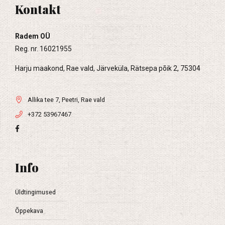
Kontakt
Radem OÜ
Reg. nr. 16021955
Harju maakond, Rae vald, Järveküla, Rätsepa põik 2, 75304
Allika tee 7, Peetri, Rae vald
+372 53967467
Info
Üldtingimused
Õppekava