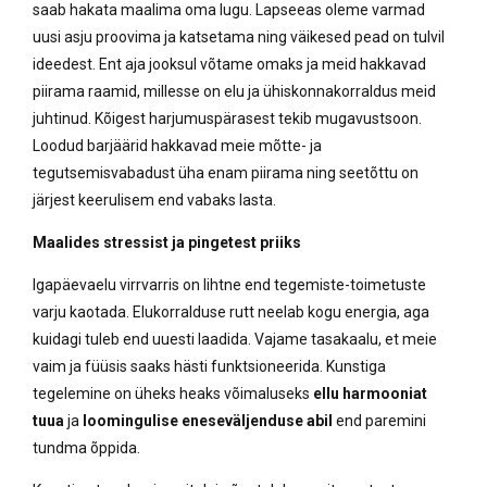
saab hakata maalima oma lugu. Lapseeas oleme varmad
uusi asju proovima ja katsetama ning väikesed pead on tulvil
ideedest. Ent aja jooksul võtame omaks ja meid hakkavad
piirama raamid, millesse on elu ja ühiskonnakorraldus meid
juhtinud. Kõigest harjumuspärasest tekib mugavustsoon.
Loodud barjäärid hakkavad meie mõtte- ja
tegutsemisvabadust üha enam piirama ning seetõttu on
järjest keerulisem end vabaks lasta.
Maalides stressist ja pingetest priiks
Igapäevaelu virrvarris on lihtne end tegemiste-toimetuste
varju kaotada. Elukorralduse rutt neelab kogu energia, aga
kuidagi tuleb end uuesti laadida. Vajame tasakaalu, et meie
vaim ja füüsis saaks hästi funktsioneerida. Kunstiga
tegelemine on üheks heaks võimaluseks
ellu harmooniat
tuua
ja
loomingulise eneseväljenduse abil
end paremini
tundma õppida.