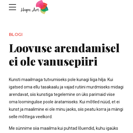
BLOGI
Loovuse arendamisel
ei ole vanusepiiri
Kunsti maailmaga tutvumiseks pole kunagi liiga hilja. Kui
igatsed oma ellu tasakaalu ja vajad rutiini murdmiseks midagi
arendavat, siis kunstiga tegelemine on üks parimaid viise
oma loomingulise poole äratamiseks. Kui mõtled nüüd, et ei
kunst ja maalimine ei ole minu jaoks, siis peatu korra ja mängi
selle mõttega veelkord.
Me sünnime siia maailma kui puhtad lõuendid, kuhu igaüks