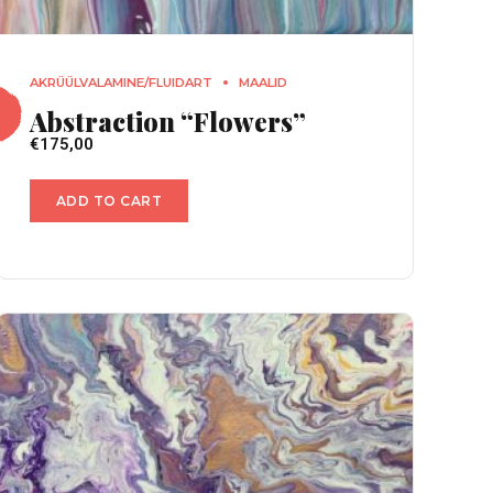
AKRÜÜLVALAMINE/FLUIDART
MAALID
Abstraction “Flowers”
€
175,00
ADD TO CART