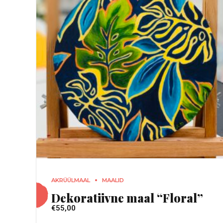
AKRÜÜLMAAL
MAALID
Dekoratiivne maal “Floral”
€
55,00