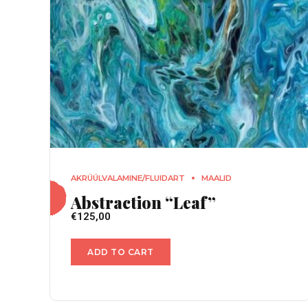
AKRÜÜLVALAMINE/FLUIDART
MAALID
Abstraction “Leaf”
€
125,00
ADD TO CART