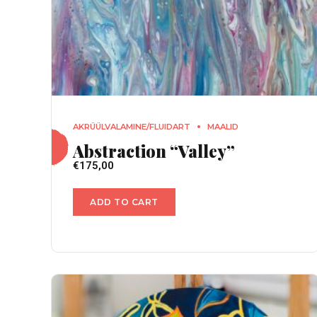
AKRÜÜLVALAMINE/FLUIDART
MAALID
Abstraction “Valley”
€
175,00
ADD TO CART