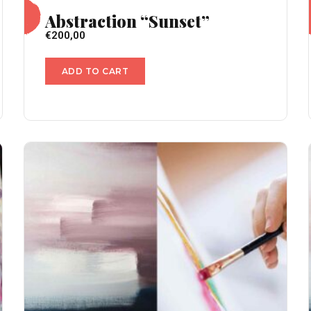
Abstraction “Sunset”
€
200,00
ADD TO CART