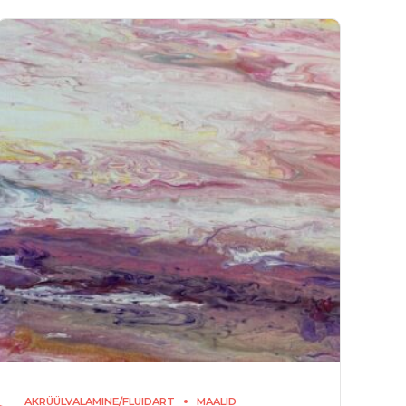
AKRÜÜLVALAMINE/FLUIDART
MAALID