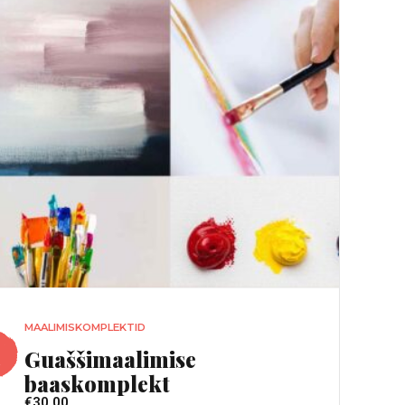
MAALIMISKOMPLEKTID
Guaššimaalimise
baaskomplekt
€
30,00