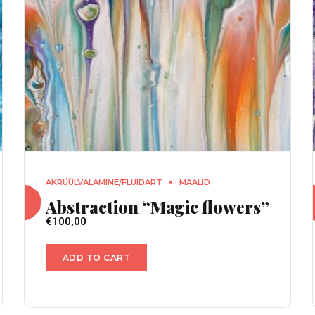
AKRÜÜLVALAMINE/FLUIDART
MAALID
Abstraction “Magic flowers”
€
100,00
ADD TO CART