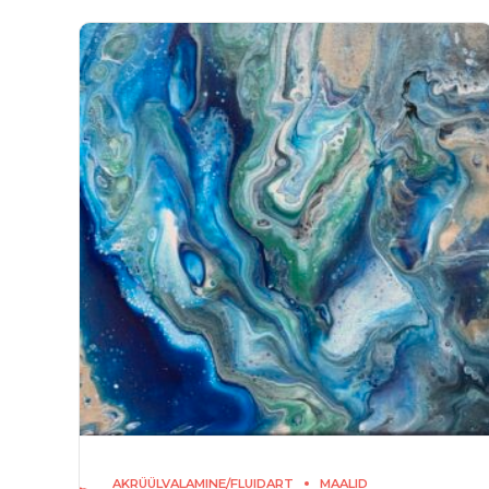
AKRÜÜLVALAMINE/FLUIDART
MAALID