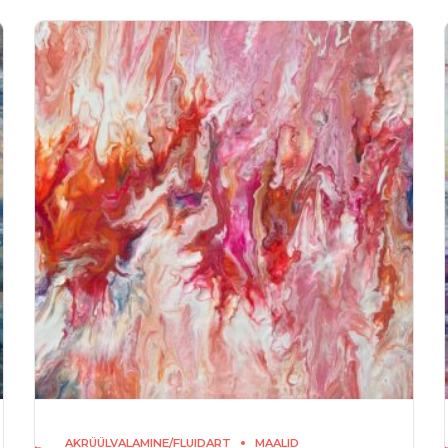
AKRÜÜLVALAMINE/FLUIDART
MAALID