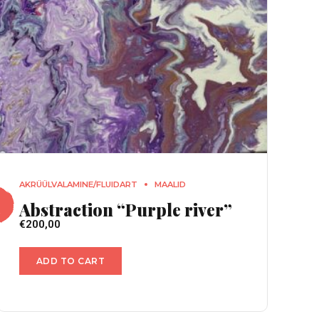
AKRÜÜLVALAMINE/FLUIDART
MAALID
Abstraction “Purple river”
€
200,00
ADD TO CART