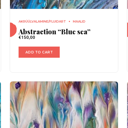
AKRÜÜLVALAMINE/FLUIDART
MAALID
Abstraction “Blue sea”
€
150,00
ADD TO CART